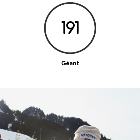
191
Géant