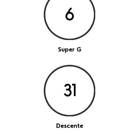
6
Super G
31
Descente